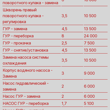
поворотного кулака - замена
Шкворень правый
поворотного кулака -
3,5
10 500
регулировка
ГУР - замена
4,5
13 500
ГУР - переборка
8
24 000
ГУР - прокачка
2,5
7 500
ГУР - снятие/установка
4,5
13 500
Замена насоса системы
3,5
10 500
охлаждения
Корпус водяного насоса -
3
9 000
Замена
Насос гидравлический -
2
6 000
замена
Насос ГУР - замена
2
6 000
НАСОС ГУР - переборка
1,7
5 100