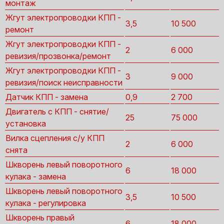
монтаж
Жгут электропроводки КПП -
3,5
10 500
ремонт
Жгут электропроводки КПП -
2
6 000
ревизия/прозвонка/ремонт
Жгут электропроводки КПП -
3
9 000
ревизия/поиск неисправности
Датчик КПП - замена
0,9
2 700
Двигатель с КПП - снятие/
25
75 000
установка
Вилка сцепления с/у КПП
2
6 000
снята
Шкворень левый поворотного
6
18 000
кулака - замена
Шкворень левый поворотного
3,5
10 500
кулака - регулировка
Шкворень правый
6
18 000