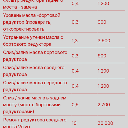
Фильтр редуктора заднего
0,4
1 200
моста - замена
Уровень масла -бортовой
редуктор (проверить,
0,3
900
откорректировать
Устранение утечки масла с
1,3
3 900
бортового редуктора
Слив/залив масла бортового
0,3
900
редуктора
Слив/залив масла среднего
0,4
1 200
редуктора
Слив/залив масла переднего
0,4
1 200
редуктора
Слив / залив масла в заднем
мосту (мост с бортовыми
0,9
2 700
редукторами)
Ремонт редуктора среднего
10
30 000
моста Volvo