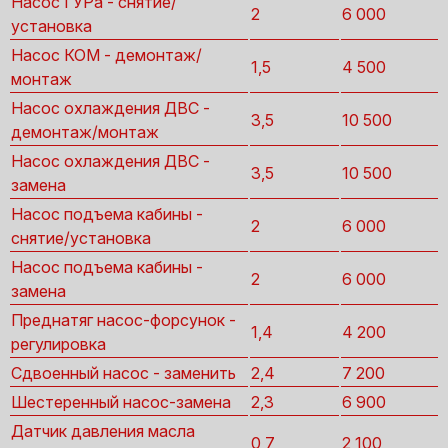
Насос ГУРа - снятие/
2
6 000
установка
Насос КОМ - демонтаж/
1,5
4 500
монтаж
Насос охлаждения ДВС -
3,5
10 500
демонтаж/монтаж
Насос охлаждения ДВС -
3,5
10 500
замена
Насос подъема кабины -
2
6 000
снятие/установка
Насос подъема кабины -
2
6 000
замена
Преднатяг насос-форсунок -
1,4
4 200
регулировка
Сдвоенный насос - заменить
2,4
7 200
Шестеренный насос-замена
2,3
6 900
Датчик давления масла
0,7
2 100