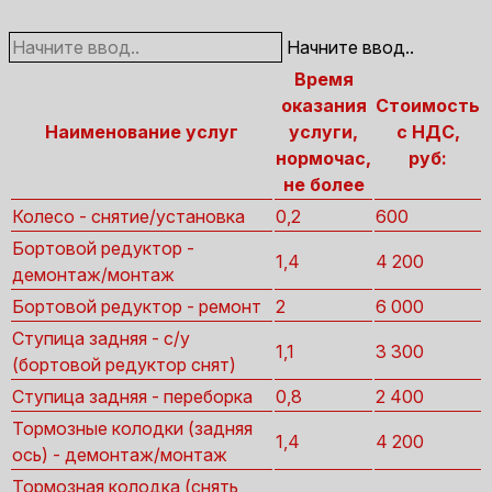
Начните ввод..
Время
оказания
Стоимость
Наименование услуг
услуги,
с НДС,
нормочас,
руб:
не более
Колесо - снятие/установка
0,2
600
Бортовой редуктор -
1,4
4 200
демонтаж/монтаж
Бортовой редуктор - ремонт
2
6 000
Ступица задняя - с/у
1,1
3 300
(бортовой редуктор снят)
Ступица задняя - переборка
0,8
2 400
Тормозные колодки (задняя
1,4
4 200
ось) - демонтаж/монтаж
Тормозная колодка (снять