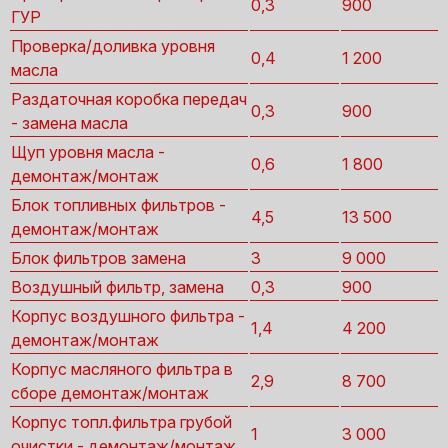
0,3
900
ГУР
Проверка/доливка уровня
0,4
1 200
масла
Раздаточная коробка передач
0,3
900
- замена масла
Щуп уровня масла -
0,6
1 800
демонтаж/монтаж
Блок топливных фильтров -
4,5
13 500
демонтаж/монтаж
Блок фильтров замена
3
9 000
Воздушный фильтр, замена
0,3
900
Корпус воздушного фильтра -
1,4
4 200
демонтаж/монтаж
Корпус масляного фильтра в
2,9
8 700
сборе демонтаж/монтаж
Корпус топл.фильтра грубой
1
3 000
очистки - демонтаж/монтаж