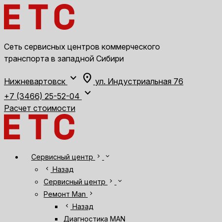
Сеть сервисных центров коммерческого
транспорта в западной Сибири
expand_more
location_on
Нижневартовск
ул. Индустриальная 76
expand_more
+7 (3466) 25-52-04
Расчет стоимости
chevron_right
expand_more
Сервисный центр
chevron_left
Назад
chevron_right
expand_more
Сервисный центр
chevron_right
Ремонт Man
chevron_left
Назад
Диагностика MAN