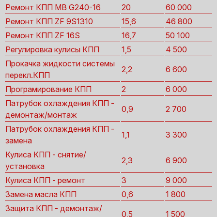
Ремонт КПП MB G240-16
20
60 000
Ремонт КПП ZF 9S1310
15,6
46 800
Ремонт КПП ZF 16S
16,7
50 100
Регулировка кулисы КПП
1,5
4 500
Прокачка жидкости системы
2,2
6 600
перекл.КПП
Програмирование КПП
2
6 000
Патрубок охлаждения КПП -
0,9
2 700
демонтаж/монтаж
Патрубок охлаждения КПП -
1,1
3 300
замена
Кулиса КПП - снятие/
2,3
6 900
установка
Кулиса КПП - ремонт
3
9 000
Замена масла КПП
0,6
1 800
Защита КПП - демонтаж/
0,5
1 500