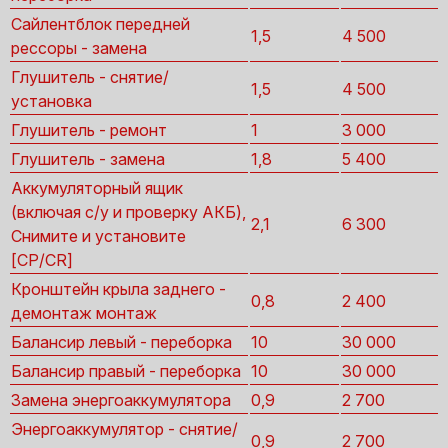
Сайлентблок передней
1,5
4 500
рессоры - замена
Глушитель - снятие/
1,5
4 500
установка
Глушитель - ремонт
1
3 000
Глушитель - замена
1,8
5 400
Аккумуляторный ящик
(включая с/у и проверку АКБ),
2,1
6 300
Снимите и установите
[CP/CR]
Кронштейн крыла заднего -
0,8
2 400
демонтаж монтаж
Балансир левый - переборка
10
30 000
Балансир правый - переборка
10
30 000
Замена энергоаккумулятора
0,9
2 700
Энергоаккумулятор - снятие/
0,9
2 700