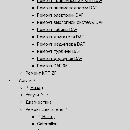
Ремонт трансмиссии и КПП DAF
Ремонт пневмоподвески DAF
Ремонт электрики DAF
Ремонт выхлопной системы DAF
Ремонт кабины DAF
Ремонт двигателя DAF
Ремонт редуктора DAF
Ремонт турбины DAF
Ремонт форсунок DAF
Ремонт DAF 95
Ремонт КПП ZF
chevron_right
expand_more
Услуги
chevron_left
Назад
chevron_right
expand_more
Услуги
Диагностика
chevron_right
Ремонт двигателя
chevron_left
Назад
Caterpillar