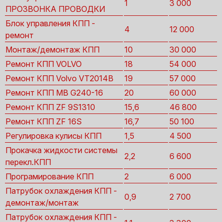
1
3 000
ПРОЗВОНКА ПРОВОДКИ
Блок управления КПП -
4
12 000
ремонт
Монтаж/демонтаж КПП
10
30 000
Ремонт КПП VOLVO
18
54 000
Ремонт КПП Volvo VT2014B
19
57 000
Ремонт КПП MB G240-16
20
60 000
Ремонт КПП ZF 9S1310
15,6
46 800
Ремонт КПП ZF 16S
16,7
50 100
Регулировка кулисы КПП
1,5
4 500
Прокачка жидкости системы
2,2
6 600
перекл.КПП
Програмирование КПП
2
6 000
Патрубок охлаждения КПП -
0,9
2 700
демонтаж/монтаж
Патрубок охлаждения КПП -