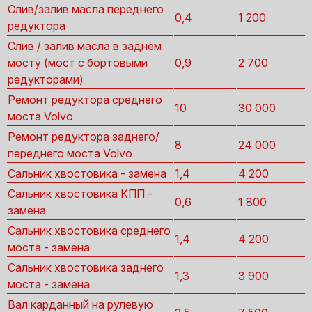
Слив/залив масла переднего
0,4
1 200
редуктора
Слив / залив масла в заднем
мосту (мост с бортовыми
0,9
2 700
редукторами)
Ремонт редуктора среднего
10
30 000
моста Volvo
Ремонт редуктора заднего/
8
24 000
переднего моста Volvo
Сальник хвостовика - замена
1,4
4 200
Сальник хвостовика КПП -
0,6
1 800
замена
Сальник хвостовика среднего
1,4
4 200
моста - замена
Сальник хвостовика заднего
1,3
3 900
моста - замена
Вал карданный на рулевую