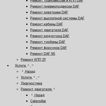
Ремонт трансмиссии и КПП DAF
Ремонт пневмоподвески DAF
Ремонт электрики DAF
Ремонт выхлопной системы DAF
Ремонт кабины DAF
Ремонт двигателя DAF
Ремонт редуктора DAF
Ремонт турбины DAF
Ремонт форсунок DAF
Ремонт DAF 95
Ремонт КПП ZF
chevron_right
expand_more
Услуги
chevron_left
Назад
chevron_right
expand_more
Услуги
Диагностика
chevron_right
Ремонт двигателя
chevron_left
Назад
Caterpillar