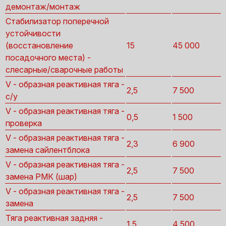
демонтаж/монтаж
Стабилизатор поперечной
устойчивости
(восстановление
15
45 000
посадочного места) -
слесарные/сварочные работы
V - образная реактивная тяга -
2,5
7 500
с/у
V - образная реактивная тяга -
0,5
1 500
проверка
V - образная реактивная тяга -
2,3
6 900
замена сайлентблока
V - образная реактивная тяга -
2,5
7 500
замена РМК (шар)
V - образная реактивная тяга -
2,5
7 500
замена
Тяга реактивная задняя -
1,5
4 500