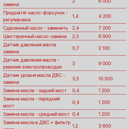
2
6 000
замена
Преднатяг насос-форсунок -
1,4
4 200
регулировка
Сдвоенный насос - заменить
2,4
7 200
Шестеренный насос-замена
2,3
6 900
Датчик давления масла
0,7
2 100
замена
Датчик давления масла -
3
9 000
ревизия электропроводки
Датчик уровня масла ДВС -
3,5
10 500
замена
Замена масла - задний мост
0,4
1 200
Замена масла - передний
0,4
1 200
мост
Замена масла - средний мост
0,4
1 200
Замена масла в ДВС + фильтр
1,2
3 600