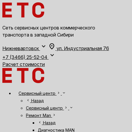
Сеть сервисных центров коммерческого
транспорта в западной Сибири
expand_more
location_on
Нижневартовск
ул. Индустриальная 76
expand_more
+7 (3466) 25-52-04
Расчет стоимости
chevron_right
expand_more
Сервисный центр
chevron_left
Назад
chevron_right
expand_more
Сервисный центр
chevron_right
Ремонт Man
chevron_left
Назад
Диагностика MAN