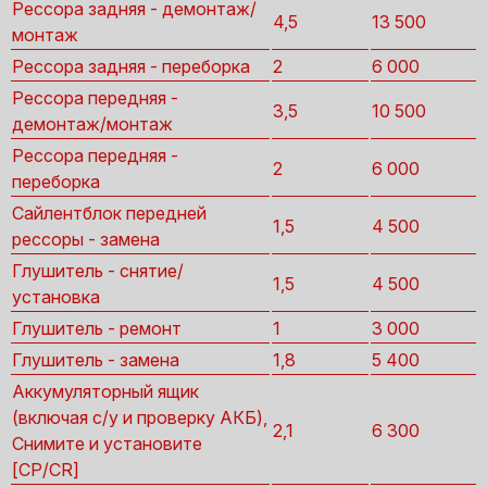
Рессора задняя - демонтаж/
4,5
13 500
монтаж
Рессора задняя - переборка
2
6 000
Рессора передняя -
3,5
10 500
демонтаж/монтаж
Рессора передняя -
2
6 000
переборка
Сайлентблок передней
1,5
4 500
рессоры - замена
Глушитель - снятие/
1,5
4 500
установка
Глушитель - ремонт
1
3 000
Глушитель - замена
1,8
5 400
Аккумуляторный ящик
(включая с/у и проверку АКБ),
2,1
6 300
Снимите и установите
[CP/CR]