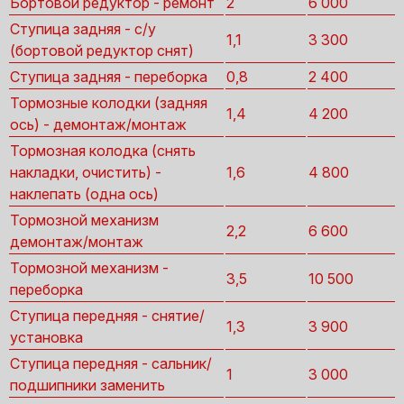
Бортовой редуктор - ремонт
2
6 000
Ступица задняя - с/у
1,1
3 300
(бортовой редуктор снят)
Ступица задняя - переборка
0,8
2 400
Тормозные колодки (задняя
1,4
4 200
ось) - демонтаж/монтаж
Тормозная колодка (снять
накладки, очистить) -
1,6
4 800
наклепать (одна ось)
Тормозной механизм
2,2
6 600
демонтаж/монтаж
Тормозной механизм -
3,5
10 500
переборка
Ступица передняя - снятие/
1,3
3 900
установка
Ступица передняя - сальник/
1
3 000
подшипники заменить