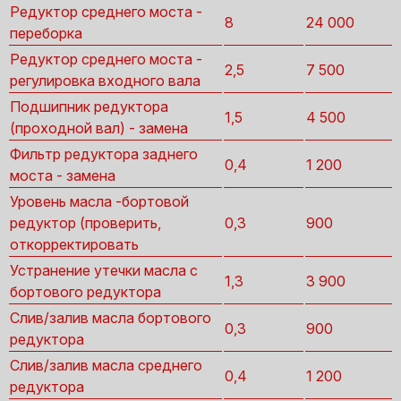
Редуктор среднего моста -
8
24 000
переборка
Редуктор среднего моста -
2,5
7 500
регулировка входного вала
Подшипник редуктора
1,5
4 500
(проходной вал) - замена
Фильтр редуктора заднего
0,4
1 200
моста - замена
Уровень масла -бортовой
редуктор (проверить,
0,3
900
откорректировать
Устранение утечки масла с
1,3
3 900
бортового редуктора
Слив/залив масла бортового
0,3
900
редуктора
Слив/залив масла среднего
0,4
1 200
редуктора