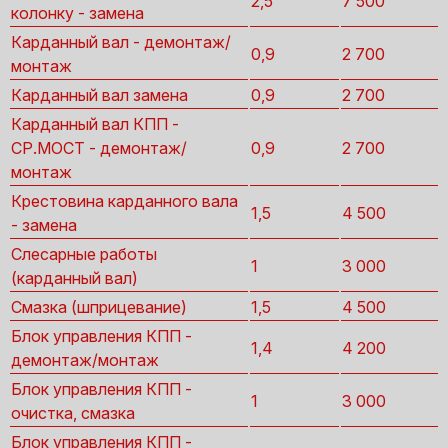
2,5
7 500
колонку - замена
Карданный вал - демонтаж/
0,9
2 700
монтаж
Карданный вал замена
0,9
2 700
Карданный вал КПП -
СР.МОСТ - демонтаж/
0,9
2 700
монтаж
Крестовина карданного вала
1,5
4 500
- замена
Слесарные работы
1
3 000
(карданный вал)
Смазка (шприцевание)
1,5
4 500
Блок управления КПП -
1,4
4 200
демонтаж/монтаж
Блок управления КПП -
1
3 000
очистка, смазка
Блок управления КПП -