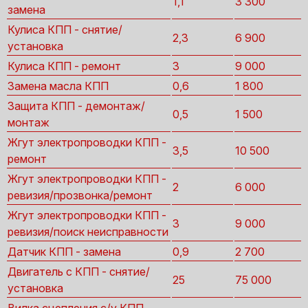
1,1
3 300
замена
Кулиса КПП - снятие/
2,3
6 900
установка
Кулиса КПП - ремонт
3
9 000
Замена масла КПП
0,6
1 800
Защита КПП - демонтаж/
0,5
1 500
монтаж
Жгут электропроводки КПП -
3,5
10 500
ремонт
Жгут электропроводки КПП -
2
6 000
ревизия/прозвонка/ремонт
Жгут электропроводки КПП -
3
9 000
ревизия/поиск неисправности
Датчик КПП - замена
0,9
2 700
Двигатель с КПП - снятие/
25
75 000
установка