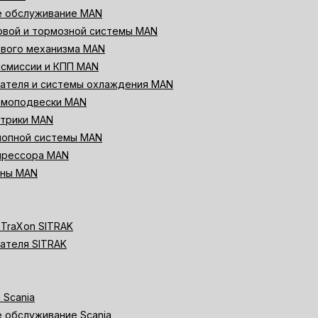
е обслуживание MAN
овой и тормозной системы MAN
евого механизма MAN
нсмиссии и КПП MAN
гателя и системы охлаждения MAN
вмоподвески MAN
ктрики MAN
лопной системы MAN
прессора MAN
ины MAN
TraXon SITRAK
ателя SITRAK
 Scania
 обслуживание Scania