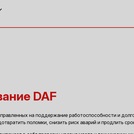
d_more
вание DAF
аправленных на поддержание работоспособности и долг
отвратить поломки, снизить риск аварий и продлить сро