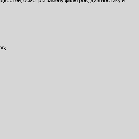
дкостей, осмотр и замену фильтров, диагностику и
ов;