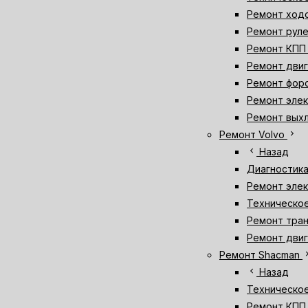
Ремонт ходо
Ремонт руле
Ремонт КПП 
Ремонт двиг
Ремонт форс
Ремонт элек
Ремонт выхл
chevron_right
Ремонт Volvo
chevron_left
Назад
Диагностика
Ремонт элек
Техническое
Ремонт тран
Ремонт двиг
chevron
Ремонт Shacman
chevron_left
Назад
Техническо
Ремонт КПП