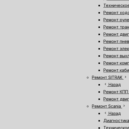
Техническо
Ремонт ход
Ремонт рул
Ремонт тра
Ремонт дви
Ремонт пне
Ремонт эле
Ремонт вых
Ремонт ком
Ремонт каб
chevron_right
Ремонт SITRAK
chevron_left
Назад
Ремонт КПП 
Ремонт двиг
chevron_right
Ремонт Scania
chevron_left
Назад
Диагностика
Техническое