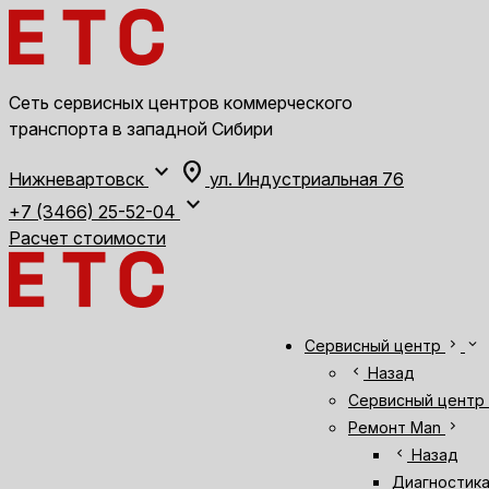
Сеть сервисных центров коммерческого
транспорта в западной Сибири
expand_more
location_on
Нижневартовск
ул. Индустриальная 76
expand_more
+7 (3466) 25-52-04
Расчет стоимости
chevron_right
expand_more
Сервисный центр
chevron_left
Назад
Сервисный центр
chevron_right
Ремонт Man
chevron_left
Назад
Диагностик