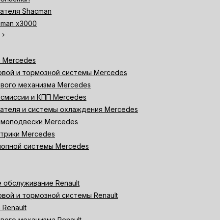
ателя Shacman
cman х3000
chevron_right
а Mercedes
овой и тормозной системы Mercedes
вого механизма Mercedes
смиссии и КПП Mercedes
ателя и системы охлаждения Mercedes
вмоподвески Mercedes
трики Mercedes
лопной системы Mercedes
 обслуживание Renault
вой и тормозной системы Renault
 Renault
вого механизма Renault