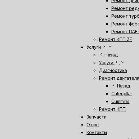
Ремонт двиг
Ремонт ред
Ремонт тур
Ремонт фор
Ремонт DAF 
Ремонт КПП ZF
chevron_right
expand_more
Услуги
chevron_left
Назад
chevron_right
expand_more
Услуги
Диагностика
Ремонт двигател
chevron_left
Назад
Caterpillar
Cummins
Ремонт КПП
Запчасти
О нас
Контакты