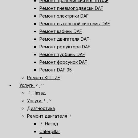
Ремонт трансмиссии и КПП DAF
Ремонт пневмоподвески DAF
Ремонт электрики DAF
Ремонт выхлопной системы DAF
Ремонт кабины DAF
Ремонт двигателя DAF
Ремонт редуктора DAF
Ремонт турбины DAF
Ремонт форсунок DAF
Ремонт DAF 95
Ремонт КПП ZF
chevron_right
expand_more
Услуги
chevron_left
Назад
chevron_right
expand_more
Услуги
Диагностика
chevron_right
Ремонт двигателя
chevron_left
Назад
Caterpillar