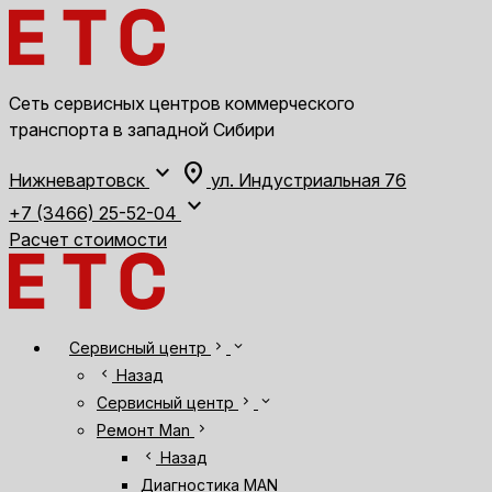
Сеть сервисных центров коммерческого
транспорта в западной Сибири
expand_more
location_on
Нижневартовск
ул. Индустриальная 76
expand_more
+7 (3466) 25-52-04
Расчет стоимости
chevron_right
expand_more
Сервисный центр
chevron_left
Назад
chevron_right
expand_more
Сервисный центр
chevron_right
Ремонт Man
chevron_left
Назад
Диагностика MAN