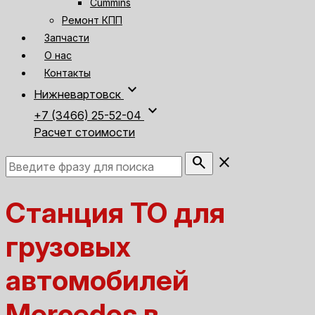
Cummins
Ремонт КПП
Запчасти
О нас
Контакты
expand_more
Нижневартовск
expand_more
+7 (3466) 25-52-04
Расчет стоимости
search
close
Станция ТО для
грузовых
автомобилей
Mercedes в