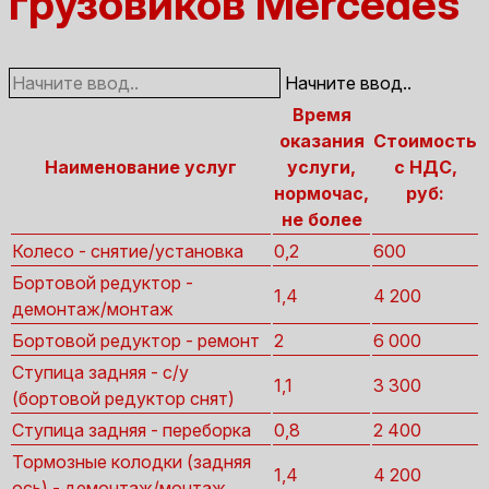
грузовиков Mercedes
Начните ввод..
Время
оказания
Стоимость
Наименование услуг
услуги,
с НДС,
нормочас,
руб:
не более
Колесо - снятие/установка
0,2
600
Бортовой редуктор -
1,4
4 200
демонтаж/монтаж
Бортовой редуктор - ремонт
2
6 000
Ступица задняя - с/у
1,1
3 300
(бортовой редуктор снят)
Ступица задняя - переборка
0,8
2 400
Тормозные колодки (задняя
1,4
4 200
ось) - демонтаж/монтаж