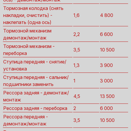
Тормозная колодка (снять
накладки, очистить) -
1,6
4 800
наклепать (одна ось)
Тормозной механизм
2,2
6 600
демонтаж/монтаж
Тормозной механизм -
3,5
10 500
переборка
Ступица передняя - снятие/
1,3
3 900
установка
Ступица передняя - сальник/
1
3 000
подшипники заменить
Рессора задняя - демонтаж/
4,5
13 500
монтаж
Рессора задняя - переборка
2
6 000
Рессора передняя -
3,5
10 500
демонтаж/монтаж