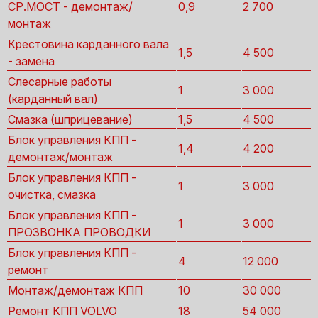
СР.МОСТ - демонтаж/
0,9
2 700
монтаж
Крестовина карданного вала
1,5
4 500
- замена
Слесарные работы
1
3 000
(карданный вал)
Смазка (шприцевание)
1,5
4 500
Блок управления КПП -
1,4
4 200
демонтаж/монтаж
Блок управления КПП -
1
3 000
очистка, смазка
Блок управления КПП -
1
3 000
ПРОЗВОНКА ПРОВОДКИ
Блок управления КПП -
4
12 000
ремонт
Монтаж/демонтаж КПП
10
30 000
Ремонт КПП VOLVO
18
54 000