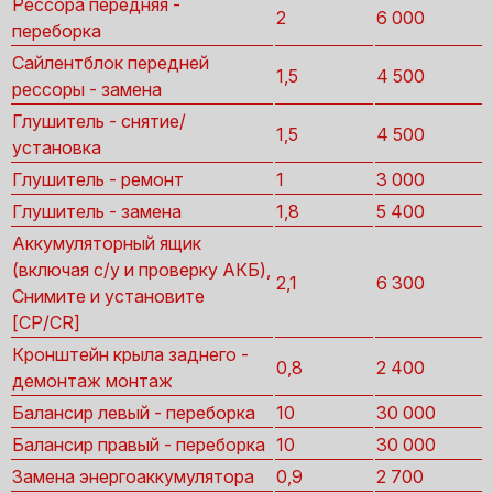
Рессора передняя -
2
6 000
переборка
Сайлентблок передней
1,5
4 500
рессоры - замена
Глушитель - снятие/
1,5
4 500
установка
Глушитель - ремонт
1
3 000
Глушитель - замена
1,8
5 400
Аккумуляторный ящик
(включая с/у и проверку АКБ),
2,1
6 300
Снимите и установите
[CP/CR]
Кронштейн крыла заднего -
0,8
2 400
демонтаж монтаж
Балансир левый - переборка
10
30 000
Балансир правый - переборка
10
30 000
Замена энергоаккумулятора
0,9
2 700