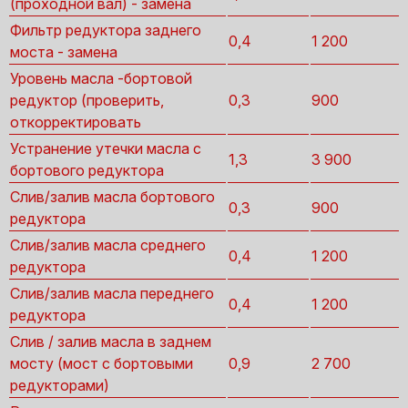
(проходной вал) - замена
Фильтр редуктора заднего
0,4
1 200
моста - замена
Уровень масла -бортовой
редуктор (проверить,
0,3
900
откорректировать
Устранение утечки масла с
1,3
3 900
бортового редуктора
Слив/залив масла бортового
0,3
900
редуктора
Слив/залив масла среднего
0,4
1 200
редуктора
Слив/залив масла переднего
0,4
1 200
редуктора
Слив / залив масла в заднем
мосту (мост с бортовыми
0,9
2 700
редукторами)